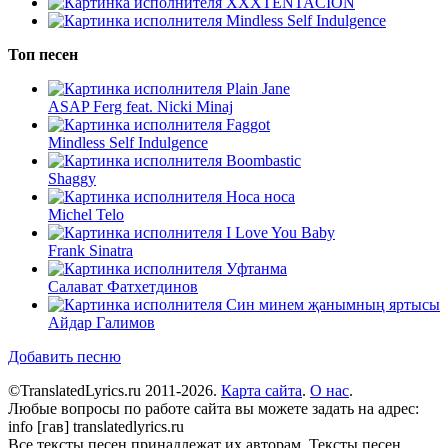
XXXTENTACION
Mindless Self Indulgence
Топ песен
Plain Jane
ASAP Ferg feat. Nicki Minaj
Faggot
Mindless Self Indulgence
Boombastic
Shaggy
Носа носа
Michel Telo
I Love You Baby
Frank Sinatra
Уфтанма
Салават Фатхетдинов
Син минем җанымның яртысы
Айдар Галимов
Добавить песню
©TranslatedLyrics.ru 2011-2026.
Карта сайта
.
О нас
.
Любые вопросы по работе сайта вы можете задать на адрес:
info [гав] translatedlyrics.ru
Все тексты песен принадлежат их авторам. Тексты песен