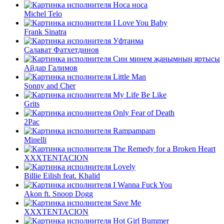
Носа носа
Michel Telo
I Love You Baby
Frank Sinatra
Уфтанма
Салават Фатхетдинов
Син минем җанымның яртысы
Айдар Галимов
Little Man
Sonny and Cher
My Life Be Like
Grits
Only Fear of Death
2Pac
Rampampam
Minelli
The Remedy for a Broken Heart
XXXTENTACION
Lovely
Billie Eilish feat. Khalid
I Wanna Fuck You
Akon ft. Snoop Dogg
Save Me
XXXTENTACION
Hot Girl Bummer