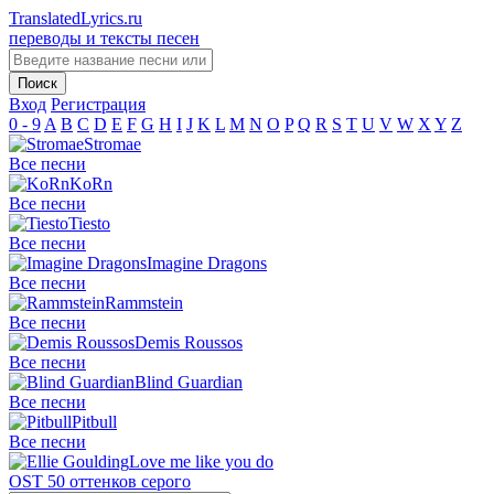
TranslatedLyrics.ru
переводы и тексты песен
Вход
Регистрация
0 - 9
A
B
C
D
E
F
G
H
I
J
K
L
M
N
O
P
Q
R
S
T
U
V
W
X
Y
Z
Stromae
Все песни
KoRn
Все песни
Tiesto
Все песни
Imagine Dragons
Все песни
Rammstein
Все песни
Demis Roussos
Все песни
Blind Guardian
Все песни
Pitbull
Все песни
Love me like you do
OST 50 оттенков серого