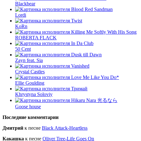
Blackbear
Blood Red Sandman
Lordi
Twist
KoRn
Killing Me Softly With His Song
ROBERTA FLACK
In Da Club
50 Cent
Dusk till Dawn
Zayn feat. Sia
Vanished
Crystal Castles
Love Me Like You Do*
Ellie Goulding
Тримай
Khrystyna Soloviy
Hikaru Nara 光るなら
Goose house
Последние комментарии
Дмитрий
к песне
Black Attack-Heartless
Какашка
к песне
Oliver Tree-Life Goes On