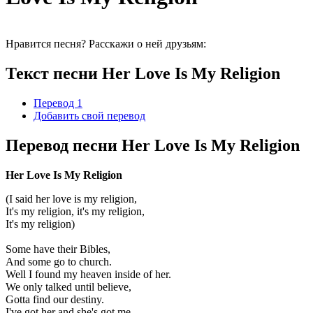
Нравится песня? Расскажи о ней друзьям:
Текст песни Her Love Is My Religion
Перевод 1
Добавить свой перевод
Перевод песни Her Love Is My Religion
Her Love Is My Religion
(I said her love is my religion,
It's my religion, it's my religion,
It's my religion)
Some have their Bibles,
And some go to church.
Well I found my heaven inside of her.
We only talked until believe,
Gotta find our destiny.
I've got her and she's got me.