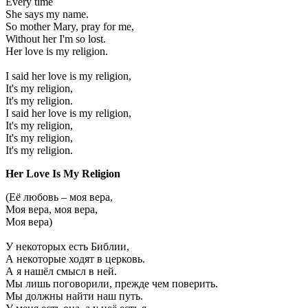
Every time
She says my name.
So mother Mary, pray for me,
Without her I'm so lost.
Her love is my religion.
I said her love is my religion,
It's my religion,
It's my religion.
I said her love is my religion,
It's my religion,
It's my religion,
It's my religion.
Her Love Is My Religion
(Её любовь – моя вера,
Моя вера, моя вера,
Моя вера)
У некоторых есть Библии,
А некоторые ходят в церковь.
А я нашёл смысл в ней.
Мы лишь поговорили, прежде чем поверить.
Мы должны найти наш путь.