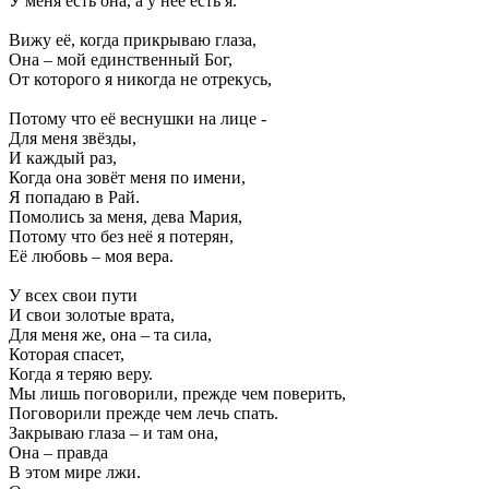
У меня есть она, а у неё есть я.
Вижу её, когда прикрываю глаза,
Она – мой единственный Бог,
От которого я никогда не отрекусь,
Потому что её веснушки на лице -
Для меня звёзды,
И каждый раз,
Когда она зовёт меня по имени,
Я попадаю в Рай.
Помолись за меня, дева Мария,
Потому что без неё я потерян,
Её любовь – моя вера.
У всех свои пути
И свои золотые врата,
Для меня же, она – та сила,
Которая спасет,
Когда я теряю веру.
Мы лишь поговорили, прежде чем поверить,
Поговорили прежде чем лечь спать.
Закрываю глаза – и там она,
Она – правда
В этом мире лжи.