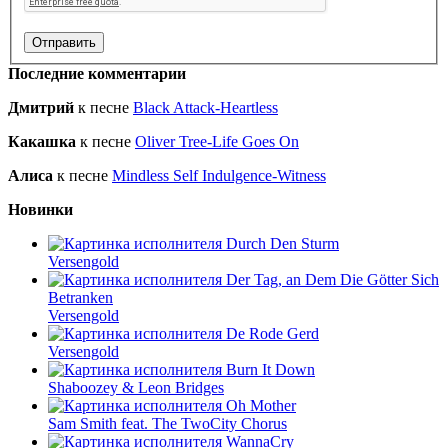
Последние комментарии
Дмитрий
к песне
Black Attack-Heartless
Какашка
к песне
Oliver Tree-Life Goes On
Алиса
к песне
Mindless Self Indulgence-Witness
Новинки
Durch Den Sturm
Versengold
Der Tag, an Dem Die Götter Sich
Betranken
Versengold
De Rode Gerd
Versengold
Burn It Down
Shaboozey & Leon Bridges
Oh Mother
Sam Smith feat. The TwoCity Chorus
WannaCry