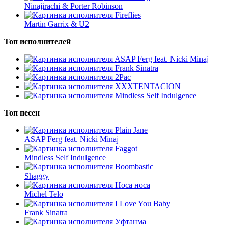
Ninajirachi & Porter Robinson
Fireflies
Martin Garrix & U2
Топ исполнителей
ASAP Ferg feat. Nicki Minaj
Frank Sinatra
2Pac
XXXTENTACION
Mindless Self Indulgence
Топ песен
Plain Jane
ASAP Ferg feat. Nicki Minaj
Faggot
Mindless Self Indulgence
Boombastic
Shaggy
Носа носа
Michel Telo
I Love You Baby
Frank Sinatra
Уфтанма