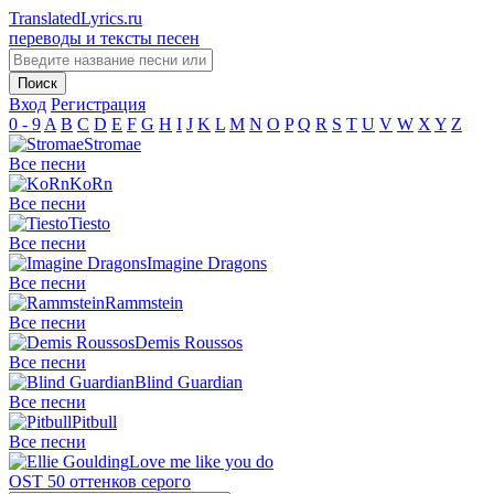
TranslatedLyrics.ru
переводы и тексты песен
Вход
Регистрация
0 - 9
A
B
C
D
E
F
G
H
I
J
K
L
M
N
O
P
Q
R
S
T
U
V
W
X
Y
Z
Stromae
Все песни
KoRn
Все песни
Tiesto
Все песни
Imagine Dragons
Все песни
Rammstein
Все песни
Demis Roussos
Все песни
Blind Guardian
Все песни
Pitbull
Все песни
Love me like you do
OST 50 оттенков серого