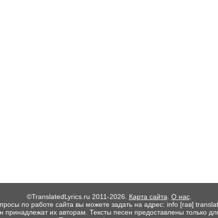
©TranslatedLyrics.ru 2011-2026.
Карта сайта
.
О нас
.
росы по работе сайта вы можете задать на адрес: info [гав] translate
ен принадлежат их авторам. Тексты песен предоставлены только дл