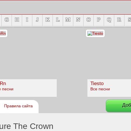
G
H
I
J
K
L
M
N
O
P
Q
R
S
Rn
Tiesto
е песни
Все песни
Доб
Правила сайта
ure The Crown