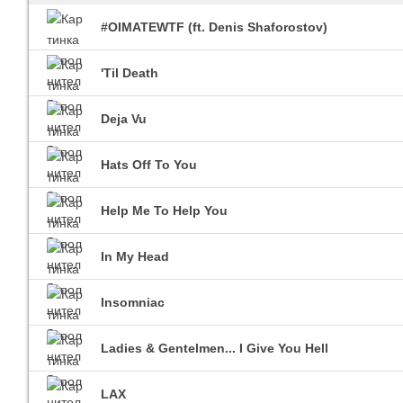
#OIMATEWTF (ft. Denis Shaforostov)
'Til Death
Imagine Dragons
Ra
Все песни
Вс
Deja Vu
Hats Off To You
Help Me To Help You
In My Head
Blind Guardian
Insomniac
Pit
Все песни
Вс
Ladies & Gentelmen... I Give You Hell
LAX