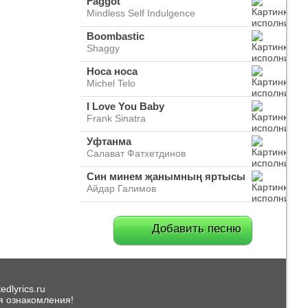
Faggot
Mindless Self Indulgence
Boombastic
Shaggy
Носа носа
Michel Telo
I Love You Baby
Frank Sinatra
Уфтанма
Салават Фатхетдинов
Син минем җанымның яртысы
Айдар Галимов
Добавить песню
dlyrics.ru
я ознакомления!