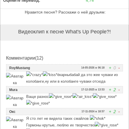
Оцените перевод:
4,74
Нравится песня? Расскажи о ней друзьям:
Видеоклип к песне What's Up People?!
Комментарии(12)
+
0
-
RoyMustang
14-05-2026 в 06:18
ёкарныбабай да это жее чуваки из
колобанги,ну или в колобанге чуваки отсюда
+
2
-
Mura
17-12-2025 в 13:53
Ваще разнос
+
2
-
Окс
17-11-2024 в 18:57
Я сто лет не видела таких смайлов
Гормоны крутые, люблю их творчество