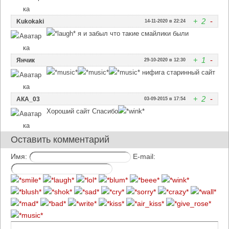
+
2
-
Kukokaki
14-11-2020 в 22:24
я и забыл что такие смайлики были
+
1
-
Янчик
29-10-2020 в 12:30
нифига старинный сайт
+
2
-
АКА_03
03-09-2015 в 17:54
Хороший сайт Спасибо
Оставить комментарий
Имя:
E-mail: