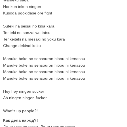
Wameku saga
Henken inken ningen
Kusoda ugokidase ore fight
Suteki na seisai no kiba kara
Tenteki no sonzai wo tatsu
Tenkeiteki na mesaki no yoku kara
Change dekinai koku
Manuke boke no sensouron hibou ni kenasou
Manuke boke no sensouron hibou ni kenasou
Manuke boke no sensouron hibou ni kenasou
Manuke boke no sensouron hibou ni kenasou
Hey hey ningen sucker
Ah ningen ningen fucker
What's up people?!
Как дела народ?!
Да, ты так полезен. Да, ты так полезен.