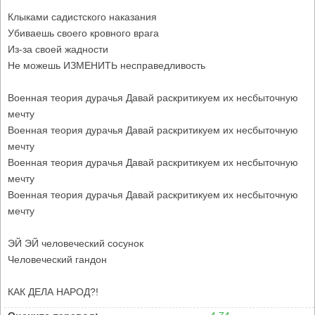
Клыками садистского наказания
Убиваешь своего кровного врага
Из-за своей жадности
Не можешь ИЗМЕНИТЬ несправедливость
Военная теория дурачья Давай раскритикуем их несбыточную
мечту
Военная теория дурачья Давай раскритикуем их несбыточную
мечту
Военная теория дурачья Давай раскритикуем их несбыточную
мечту
Военная теория дурачья Давай раскритикуем их несбыточную
мечту
ЭЙ ЭЙ человеческий сосунок
Человеческий гандон
КАК ДЕЛА НАРОД?!