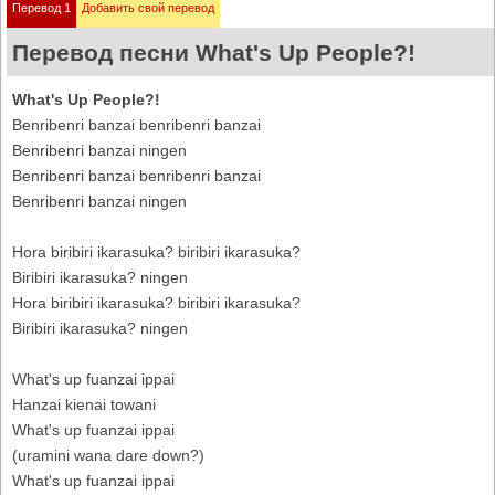
Перевод 1
Добавить свой перевод
Перевод песни What's Up People?!
What's Up People?!
Benribenri banzai benribenri banzai
Benribenri banzai ningen
Benribenri banzai benribenri banzai
Benribenri banzai ningen
Hora biribiri ikarasuka? biribiri ikarasuka?
Biribiri ikarasuka? ningen
Hora biribiri ikarasuka? biribiri ikarasuka?
Biribiri ikarasuka? ningen
What's up fuanzai ippai
Hanzai kienai towani
What's up fuanzai ippai
(uramini wana dare down?)
What's up fuanzai ippai