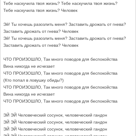
Тебе наскучила твоя жизнь? Тебе наскучила твоя жизнь?
Тебе наскучила твоя жизнь? Человек
Эй! Ты хочешь разозлить меня? Заставить дрожать от гнева?
Заставить дрожать от гнева? Человек
Эй! Ты хочешь разозлить меня? Заставить дрожать от гнева?
Заставить дрожать от гнева? Человек
ЧТО ПРОИЗОШЛО, Так много поводов для беспокойства
Вина никогда не исчезает
ЧТО ПРОИЗОШЛО, Так много поводов для беспокойства
(Кто попал в ловушку обиды?)
ЧТО ПРОИЗОШЛО, Так много поводов для беспокойства
Вина никогда не исчезает
ЧТО ПРОИЗОШЛО, Так много поводов для беспокойства
ЭЙ ЭЙ Человеческий сосунок, человеческий гандон
ЭЙ ЭЙ Человеческий сосунок, человеческий гандон
ЭЙ ЭЙ Человеческий сосунок, человеческий гандон