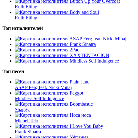
Button Up Your Overcoat
Ruth Etting
Body and Soul
Ruth Etting
Топ исполнителей
ASAP Ferg feat. Nicki Minaj
Frank Sinatra
2Pac
XXXTENTACION
Mindless Self Indulgence
Топ песен
Plain Jane
ASAP Ferg feat. Nicki Minaj
Faggot
Mindless Self Indulgence
Boombastic
Shaggy
Носа носа
Michel Telo
I Love You Baby
Frank Sinatra
Уфтанма