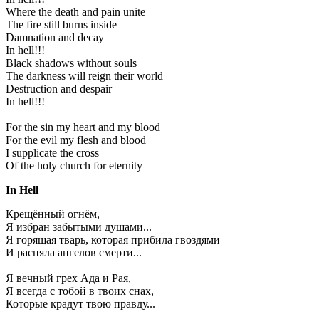
Where the death and pain unite
The fire still burns inside
Damnation and decay
In hell!!!
Black shadows without souls
The darkness will reign their world
Destruction and despair
In hell!!!
For the sin my heart and my blood
For the evil my flesh and blood
I supplicate the cross
Of the holy church for eternity
In Hell
Крещённый огнём,
Я избран забытыми душами...
Я горящая тварь, которая прибила гвоздями
И распяла ангелов смерти...
Я вечный грех Ада и Рая,
Я всегда с тобой в твоих снах,
Которые крадут твою правду...