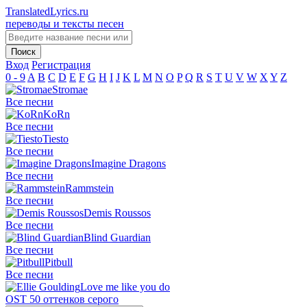
TranslatedLyrics.ru
переводы и тексты песен
Вход
Регистрация
0 - 9
A
B
C
D
E
F
G
H
I
J
K
L
M
N
O
P
Q
R
S
T
U
V
W
X
Y
Z
Stromae
Все песни
KoRn
Все песни
Tiesto
Все песни
Imagine Dragons
Все песни
Rammstein
Все песни
Demis Roussos
Все песни
Blind Guardian
Все песни
Pitbull
Все песни
Love me like you do
OST 50 оттенков серого