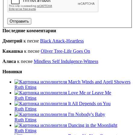
Последние комментарии
Дмитрий
к песне
Black Attack-Heartless
Какашка
к песне
Oliver Tree-Life Goes On
Алиса
к песне
Mindless Self Indulgence-Witness
Новинки
March Winds and April Showers
Ruth Etting
Love Me or Leave Me
Ruth Etting
It All Depends on You
Ruth Etting
I'm Nobody's Baby
Ruth Etting
Dancing in the Moonlight
Ruth Etting