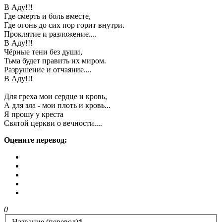
В Аду!!!
Где смерть и боль вместе,
Где огонь до сих пор горит внутри.
Проклятие и разложение....
В Аду!!!
Чёрные тени без души,
Тьма будет править их миром.
Разрушение и отчаяние....
В Аду!!!
Для греха мои сердце и кровь,
А для зла - мои плоть и кровь...
Я прошу у креста
Святой церкви о вечности....
Оцените перевод:
0
Название (перевод)
*