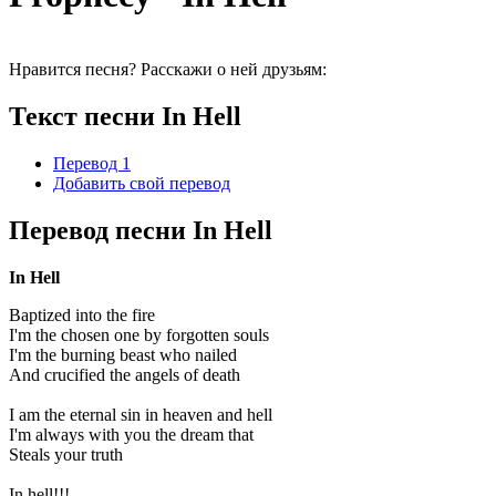
Нравится песня? Расскажи о ней друзьям:
Текст песни In Hell
Перевод 1
Добавить свой перевод
Перевод песни In Hell
In Hell
Baptized into the fire
I'm the chosen one by forgotten souls
I'm the burning beast who nailed
And crucified the angels of death
I am the eternal sin in heaven and hell
I'm always with you the dream that
Steals your truth
In hell!!!