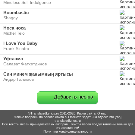
Mindless Self Indulgence
Boombastic
Shaggy
Носа носа
Michel Telo
I Love You Baby
Frank Sinatra
Уфтанма
Салават Фатхетдинов
Син минем җанымның яртысы
Айдар Галимов
Добавить песню
©TranslatedLyrics.ru 2011-2026.
Карта сайта
.
О нас
.
Любые вопросы по работе сайта вы можете задать на адрес: info [гав]
translatedlyrics.ru
Все тексты песен принадлежат их авторам. Тексты песен предоставлены только для
ознакомления!
Политика конфиденциальности