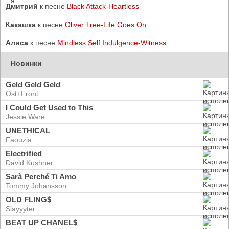
Дмитрий
к песне
Black Attack-Heartless
Какашка
к песне
Oliver Tree-Life Goes On
Алиса
к песне
Mindless Self Indulgence-Witness
Новинки
Geld Geld Geld
Ost+Front
I Could Get Used to This
Jessie Ware
UNETHICAL
Faouzia
Electrified
David Kushner
Sarà Perché Ti Amo
Tommy Johansson
OLD FLING$
Slayyyter
BEAT UP CHANEL$