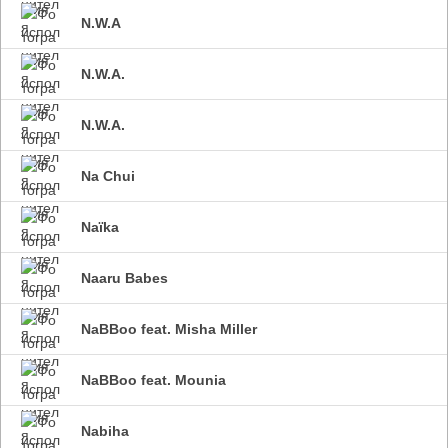
N.W.A
N.W.A.
N.W.A.
Na Chui
Naïka
Naaru Babes
NaBBoo feat. Misha Miller
NaBBoo feat. Mounia
Nabiha