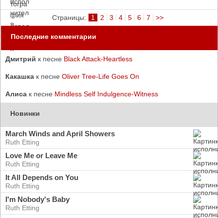
Страницы:
1
2
3
4
5
6
7
>>
Последние комментарии
Дмитрий
к песне
Black Attack-Heartless
Какашка
к песне
Oliver Tree-Life Goes On
Алиса
к песне
Mindless Self Indulgence-Witness
Новинки
March Winds and April Showers
Ruth Etting
Love Me or Leave Me
Ruth Etting
It All Depends on You
Ruth Etting
I'm Nobody's Baby
Ruth Etting