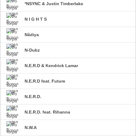
*NSYNC & Justin Timberlake
N I G H T S
Nâdiya
N-Dubz
N.E.R.D & Kendrick Lamar
N.E.R.D feat. Future
N.E.R.D.
N.E.R.D. feat. Rihanna
N.W.A