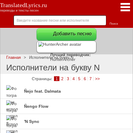
TranslatedLyrics.ru
переводы и тексты песен
Добавить песню
Лучший переводчик:
Главная
>
Исполнители на букву N
HunterArcher
Исполнители на букву N
Страницы:
1
2
3
4
5
6
7
>>
Ñejo feat. Dalmata
Ñengo Flow
'N Sync