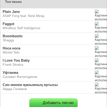
Топ песен
Plain Jane
ASAP Ferg feat. Nicki Minaj
Faggot
Mindless Self Indulgence
Boombastic
Shaggy
Носа носа
Michel Telo
I Love You Baby
Frank Sinatra
Уфтанма
Салават Фатхетдинов
Син минем җанымның яртысы
Айдар Галимов
Добавить песню