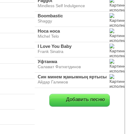
Faggot
Mindless Self Indulgence
Boombastic
Shaggy
Носа носа
Michel Telo
I Love You Baby
Frank Sinatra
Уфтанма
Салават Фатхетдинов
Син минем җанымның яртысы
Айдар Галимов
Добавить песню