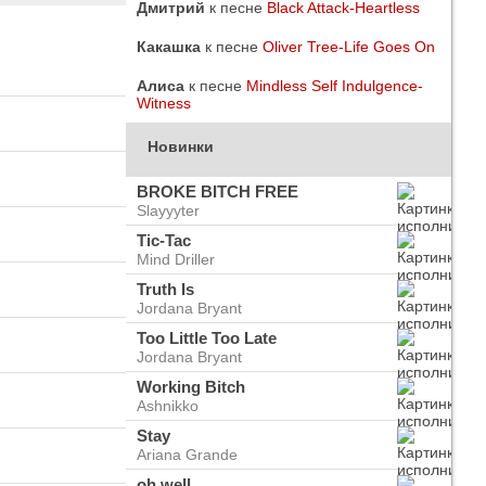
Дмитрий
к песне
Black Attack-Heartless
Какашка
к песне
Oliver Tree-Life Goes On
Алиса
к песне
Mindless Self Indulgence-
Witness
Новинки
BROKE BITCH FREE
Slayyyter
Tic-Tac
Mind Driller
Truth Is
Jordana Bryant
Too Little Too Late
Jordana Bryant
do
ого
Working Bitch
Ashnikko
Stay
Ariana Grande
oh well