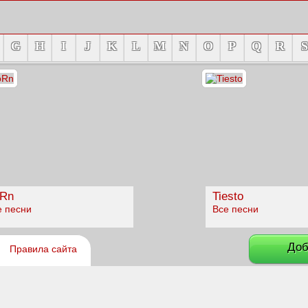
G
H
I
J
K
L
M
N
O
P
Q
R
S
Rn
Tiesto
е песни
Все песни
Доб
Правила сайта