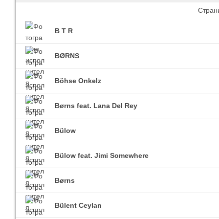
Стран
B T R
Imagine Dragons
Ra
Все песни
Вс
BØRNS
Böhse Onkelz
Børns feat. Lana Del Rey
Bülow
Bülow feat. Jimi Somewhere
Blind Guardian
Pit
Все песни
Вс
Børns
Bülent Ceylan