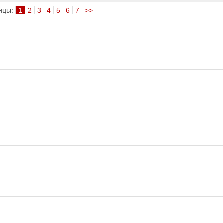
ицы:
1
2
3
4
5
6
7
>>
mmstein
Demis Roussos
е песни
Все песни
bull
Love me like you 
е песни
OST 50 оттенков сер