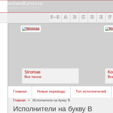
TranslatedLyrics.ru
переводы и тексты песен
0 - 9
A
B
C
D
E
F
Stromae
Ko
Все песни
Вс
Главная
Новые переводы
Топ исполнителей
Главная
>
Исполнители на букву B
Исполнители на букву B