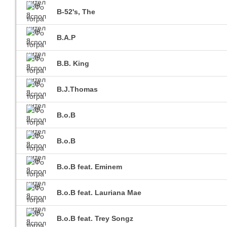
B-52's, The
B.A.P
B.B. King
B.J.Thomas
B.o.B
B.o.B
B.o.B feat. Eminem
B.o.B feat. Lauriana Mae
B.o.B feat. Trey Songz