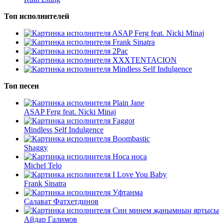
Топ исполнителей
ASAP Ferg feat. Nicki Minaj
Frank Sinatra
2Pac
XXXTENTACION
Mindless Self Indulgence
Топ песен
Plain Jane
ASAP Ferg feat. Nicki Minaj
Faggot
Mindless Self Indulgence
Boombastic
Shaggy
Носа носа
Michel Telo
I Love You Baby
Frank Sinatra
Уфтанма
Салават Фатхетдинов
Син минем җанымның яртысы
Айдар Галимов