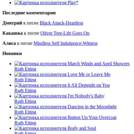
Play*
Последние комментарии
Дмитрий
к песне
Black Attack-Heartless
Какашка
к песне
Oliver Tree-Life Goes On
Алиса
к песне
Mindless Self Indulgence-Witness
Новинки
March Winds and April Showers
Ruth Etting
Love Me or Leave Me
Ruth Etting
It All Depends on You
Ruth Etting
I'm Nobody's Baby
Ruth Etting
Dancing in the Moonlight
Ruth Etting
Button Up Your Overcoat
Ruth Etting
Body and Soul
Ruth Etting