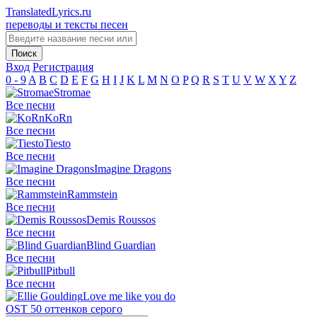
TranslatedLyrics.ru
переводы и тексты песен
Вход
Регистрация
0 - 9
A
B
C
D
E
F
G
H
I
J
K
L
M
N
O
P
Q
R
S
T
U
V
W
X
Y
Z
Stromae
Все песни
KoRn
Все песни
Tiesto
Все песни
Imagine Dragons
Все песни
Rammstein
Все песни
Demis Roussos
Все песни
Blind Guardian
Все песни
Pitbull
Все песни
Love me like you do
OST 50 оттенков серого