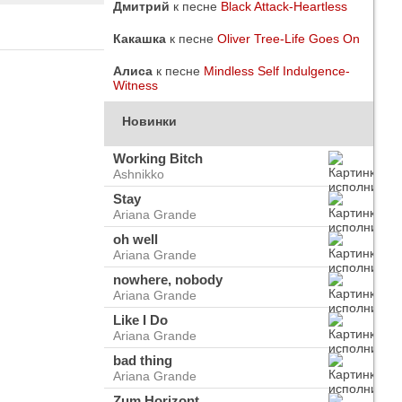
Дмитрий
к песне
Black Attack-Heartless
Какашка
к песне
Oliver Tree-Life Goes On
Алиса
к песне
Mindless Self Indulgence-
Witness
Новинки
Working Bitch
Ashnikko
Stay
Ariana Grande
oh well
Ariana Grande
nowhere, nobody
Ariana Grande
do
ого
Like I Do
Ariana Grande
bad thing
Ariana Grande
Zum Horizont