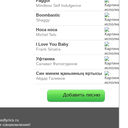
Faggot
Mindless Self Indulgence
Boombastic
Shaggy
Носа носа
Michel Telo
I Love You Baby
Frank Sinatra
Уфтанма
Салават Фатхетдинов
Син минем җанымның яртысы
Айдар Галимов
Добавить песню
dlyrics.ru
я ознакомления!