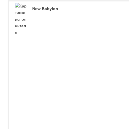
New Babylon
Imagine Dragons
Ra
Все песни
Вс
Blind Guardian
Pit
Все песни
Вс