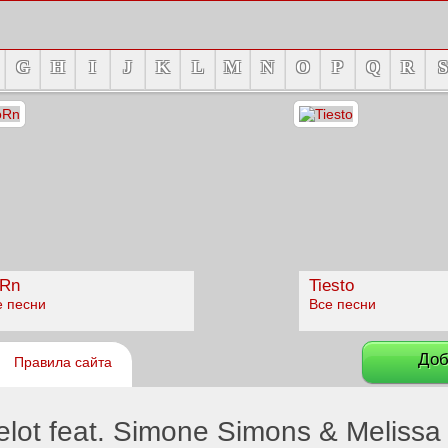
G
H
I
J
K
L
M
N
O
P
Q
R
S
Rn
Tiesto
е песни
Все песни
Доб
Правила сайта
ot feat. Simone Simons & Melissa