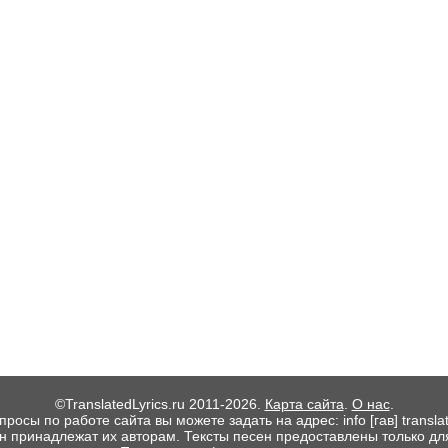
©TranslatedLyrics.ru 2011-2026.
Карта сайта
.
О нас
.
росы по работе сайта вы можете задать на адрес: info [гав] translate
ен принадлежат их авторам. Тексты песен предоставлены только дл