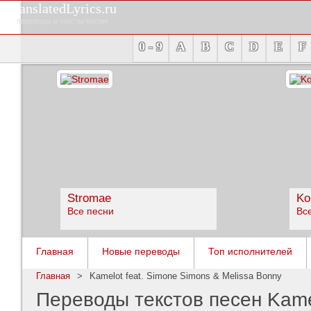
TranslatedLyrics.ru
переводы и тексты песен
0 - 9
A
B
C
D
E
F
Stromae
Ko
Все песни
Вс
Главная
Новые переводы
Топ исполнителей
Главная
>
Kamelot feat. Simone Simons & Melissa Bonny
Переводы текстов песен Kamel