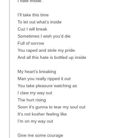
I hate inside.
I’ll take this time
To let out what’s inside
Cuz I will break
Sometimes I wish you’d die
Full of sorrow
You raped and stole my pride.
And all this hate is bottled up inside
My heart’s breaking
Man you really ripped it out
You take pleasure watching as
I claw my way out
The hurt rising
Soon it’s gunna to tear my soul out
It’s not kosher feeling like
I’m on my way out
Give me some courage