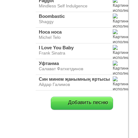
Faggot
Mindless Self Indulgence
Boombastic
Shaggy
Носа носа
Michel Telo
I Love You Baby
Frank Sinatra
Уфтанма
Салават Фатхетдинов
Син минем җанымның яртысы
Айдар Галимов
Добавить песню