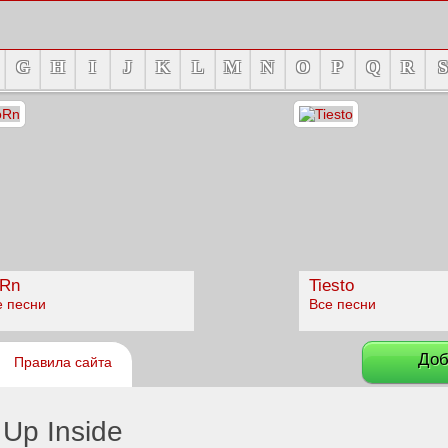
G
H
I
J
K
L
M
N
O
P
Q
R
S
Rn
Tiesto
е песни
Все песни
Доб
Правила сайта
 Up Inside