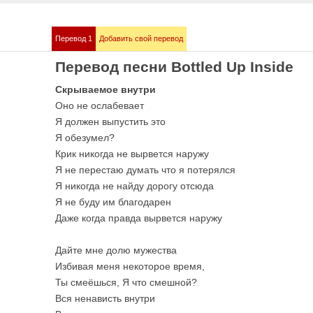
Перевод 1
Добавить свой перевод
mmstein
Demis Roussos
Перевод песни Bottled Up Inside
е песни
Все песни
Скрываемое внутри
Оно не ослабевает
Я должен выпустить это
Я обезумел?
Крик никогда не вырвется наружу
Я не перестаю думать что я потерялся
Я никогда не найду дорогу отсюда
Я не буду им благодарен
Даже когда правда вырвется наружу
bull
Love me like you 
е песни
OST 50 оттенков сер
Дайте мне долю мужества
Избивая меня некоторое время,
Ты смеёшься, Я что смешной?
Вся ненависть внутри