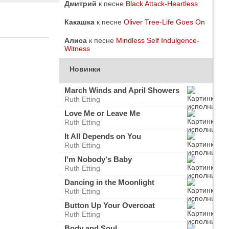
Дмитрий
к песне
Black Attack-Heartless
Какашка
к песне
Oliver Tree-Life Goes On
Алиса
к песне
Mindless Self Indulgence-
Witness
Новинки
March Winds and April Showers
Ruth Etting
Love Me or Leave Me
Ruth Etting
It All Depends on You
Ruth Etting
I'm Nobody's Baby
Ruth Etting
do
ого
Dancing in the Moonlight
Ruth Etting
Button Up Your Overcoat
Ruth Etting
Body and Soul