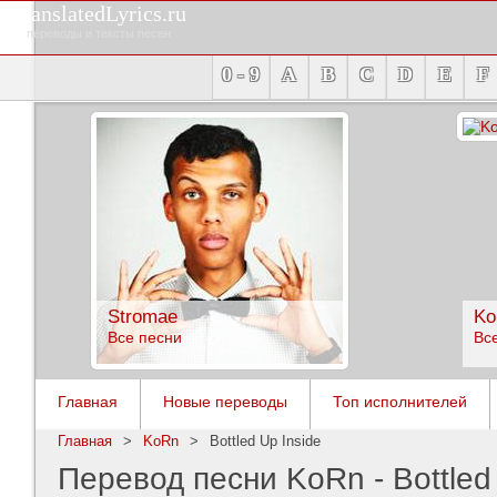
TranslatedLyrics.ru
переводы и тексты песен
0 - 9
A
B
C
D
E
F
Stromae
Ko
Все песни
Вс
Главная
Новые переводы
Топ исполнителей
Главная
>
KoRn
>
Bottled Up Inside
Перевод песни KoRn - Bottled