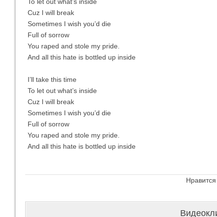
To let out what’s inside
Cuz I will break
Sometimes I wish you’d die
Full of sorrow
You raped and stole my pride.
And all this hate is bottled up inside
I’ll take this time
To let out what’s inside
Cuz I will break
Sometimes I wish you’d die
Full of sorrow
You raped and stole my pride.
And all this hate is bottled up inside
Нравится
Видеокли