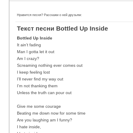
Нравится песня? Расскажи о ней друзьям:
Imagine Dragons
Ra
Текст песни Bottled Up Inside
Все песни
Вс
Bottled Up Inside
It ain’t fading
Man I gotta let it out
Am I crazy?
Screaming nothing ever comes out
I keep feeling lost
I’ll never find my way out
I’m not thanking them
Unless the truth can pour out
Blind Guardian
Pit
Все песни
Вс
Give me some courage
Beating me down now for some time
Are you laughing am I funny?
I hate inside,