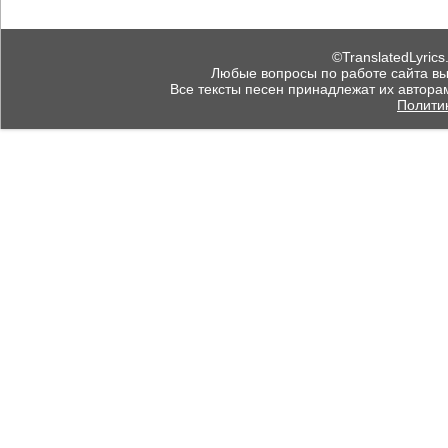
©TranslatedLyrics
Любые вопросы по работе сайта вы мо
Все тексты песен принадлежат их автора
Полити