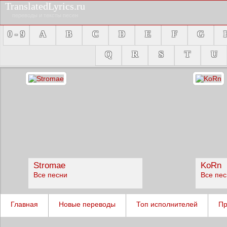
TranslatedLyrics.ru
переводы и тексты песен
0 - 9
A
B
C
D
E
F
G
Q
R
S
T
U
Stromae
KoRn
Все песни
Все пе
Главная
Новые переводы
Топ исполнителей
Пр