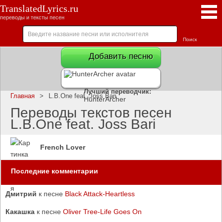
TranslatedLyrics.ru
переводы и тексты песен
Добавить песню
Лучший переводчик:
Главная
>
L.B.One feat. Joss Bari
HunterArcher
Переводы текстов песен
L.B.One feat. Joss Bari
French Lover
Последние комментарии
Дмитрий
к песне
Black Attack-Heartless
Какашка
к песне
Oliver Tree-Life Goes On