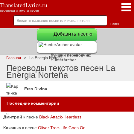
TranslatedLyrics.ru
переводы и тексты песен
Добавить песню
Лучший переводчик:
Главная
>
La Energia Norteña
HunterArcher
Переводы текстов песен La
Energia Norteña
Eres Divina
Последние комментарии
Дмитрий
к песне
Black Attack-Heartless
Какашка
к песне
Oliver Tree-Life Goes On