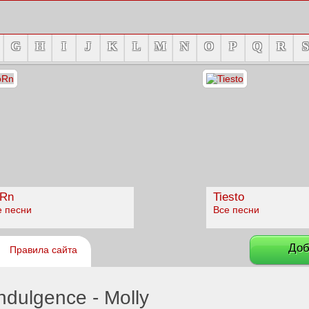
G
H
I
J
K
L
M
N
O
P
Q
R
S
Rn
Tiesto
е песни
Все песни
Доб
Правила сайта
ndulgence - Molly