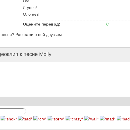
Оу!
Лгунья!
О, о нет!
Оцените перевод:
0
 песня? Расскажи о ней друзьям:
еоклип к песне Molly