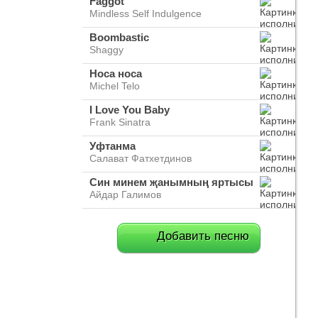
Faggot
Mindless Self Indulgence
Boombastic
Shaggy
Носа носа
Michel Telo
I Love You Baby
Frank Sinatra
Уфтанма
Салават Фатхетдинов
Син минем җанымның яртысы
Айдар Галимов
Добавить песню