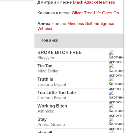
Дмитрий
к песне
Black Attack-Heartless
Какашка
к песне
Oliver Tree-Life Goes On
Алиса
к песне
Mindless Self Indulgence-
Witness
Новинки
BROKE BITCH FREE
Slayyyter
Tic-Tac
Mind Driller
Truth Is
Jordana Bryant
Too Little Too Late
Jordana Bryant
do
ого
Working Bitch
Ashnikko
Stay
Ariana Grande
oh well