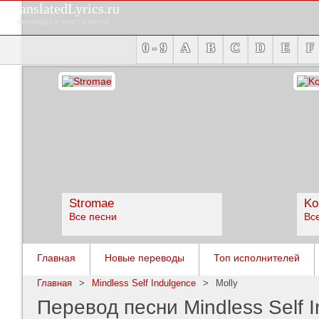
TranslatedLyrics.ru
переводы и тексты песен
0 - 9
A
B
C
D
E
F
Stromae
Ko
Все песни
Вс
Главная
Новые переводы
Топ исполнителей
Главная
>
Mindless Self Indulgence
>
Molly
Перевод песни Mindless Self I