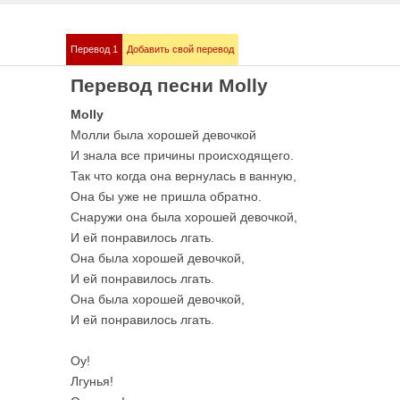
Перевод 1
Добавить свой перевод
mmstein
Demis Roussos
Перевод песни Molly
е песни
Все песни
Molly
Молли была хорошей девочкой
И знала все причины происходящего.
Так что когда она вернулась в ванную,
Она бы уже не пришла обратно.
Снаружи она была хорошей девочкой,
И ей понравилось лгать.
Она была хорошей девочкой,
И ей понравилось лгать.
Она была хорошей девочкой,
bull
Love me like you 
е песни
OST 50 оттенков сер
И ей понравилось лгать.
Оу!
Лгунья!