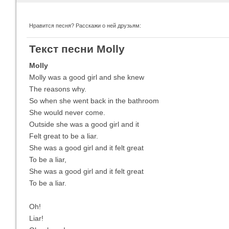
Нравится песня? Расскажи о ней друзьям:
Imagine Dragons
Ra
Текст песни Molly
Все песни
Вс
Molly
Molly was a good girl and she knew
The reasons why.
So when she went back in the bathroom
She would never come.
Outside she was a good girl and it
Felt great to be a liar.
She was a good girl and it felt great
To be a liar,
She was a good girl and it felt great
Blind Guardian
Pit
Все песни
Вс
To be a liar.
Oh!
Liar!