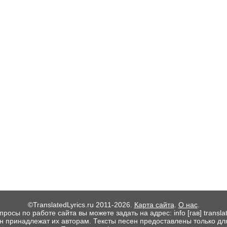
©TranslatedLyrics.ru 2011-2026.
Карта сайта
.
О нас
.
росы по работе сайта вы можете задать на адрес: info [гав] translate
ен принадлежат их авторам. Тексты песен предоставлены только дл