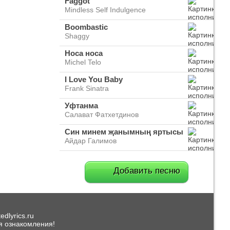
Faggot
Mindless Self Indulgence
Boombastic
Shaggy
Носа носа
Michel Telo
I Love You Baby
Frank Sinatra
Уфтанма
Салават Фатхетдинов
Син минем җанымның яртысы
Айдар Галимов
Добавить песню
dlyrics.ru
я ознакомления!