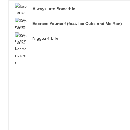
Alwayz Into Somethin
Express Yourself (feat. Ice Cube and Mc Ren)
Imagine Dragons
Ra
Все песни
Вс
Niggaz 4 Life
Blind Guardian
Pit
Все песни
Вс