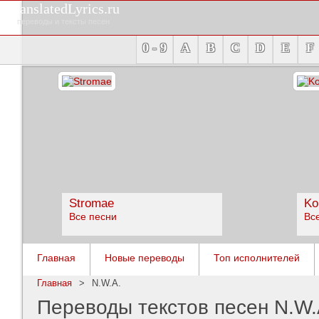
TranslatedLyrics.ru
переводы и тексты песен
0 - 9
A
B
C
D
E
F
Stromae
Ko
Все песни
Вс
Главная
Новые переводы
Топ исполнителей
Главная
>
N.W.A.
Переводы текстов песен N.W.