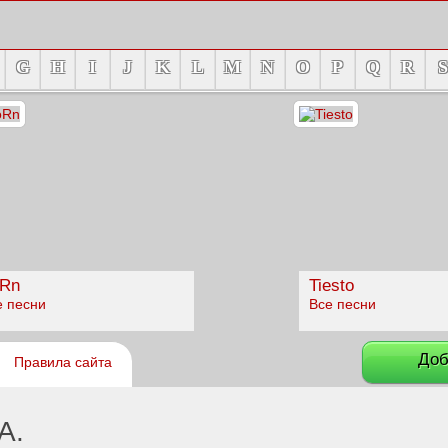
G
H
I
J
K
L
M
N
O
P
Q
R
S
Rn
Tiesto
е песни
Все песни
Доб
Правила сайта
A.