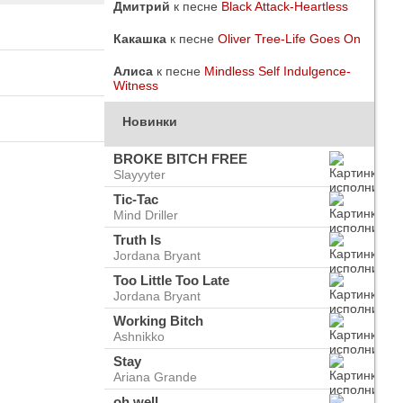
Дмитрий
к песне
Black Attack-Heartless
Какашка
к песне
Oliver Tree-Life Goes On
Алиса
к песне
Mindless Self Indulgence-
Witness
Новинки
BROKE BITCH FREE
Slayyyter
Tic-Tac
Mind Driller
Truth Is
Jordana Bryant
Too Little Too Late
Jordana Bryant
do
ого
Working Bitch
Ashnikko
Stay
Ariana Grande
oh well