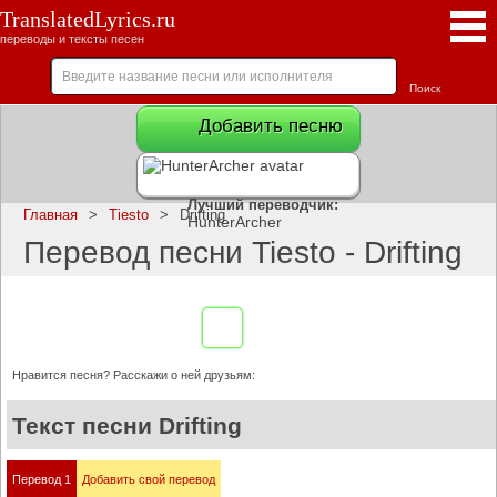
TranslatedLyrics.ru
переводы и тексты песен
Добавить песню
Лучший переводчик:
Главная
>
Tiesto
>
Drifting
HunterArcher
Перевод песни Tiesto - Drifting
Нравится песня? Расскажи о ней друзьям:
Текст песни Drifting
Перевод 1
Добавить свой перевод