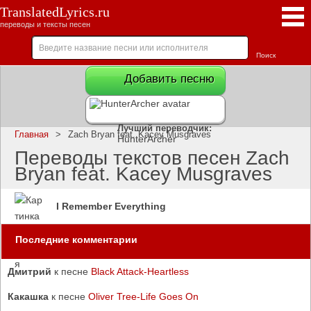
TranslatedLyrics.ru
переводы и тексты песен
Добавить песню
Лучший переводчик:
Главная
>
Zach Bryan feat. Kacey Musgraves
HunterArcher
Переводы текстов песен Zach
Bryan feat. Kacey Musgraves
I Remember Everything
Последние комментарии
Дмитрий
к песне
Black Attack-Heartless
Какашка
к песне
Oliver Tree-Life Goes On