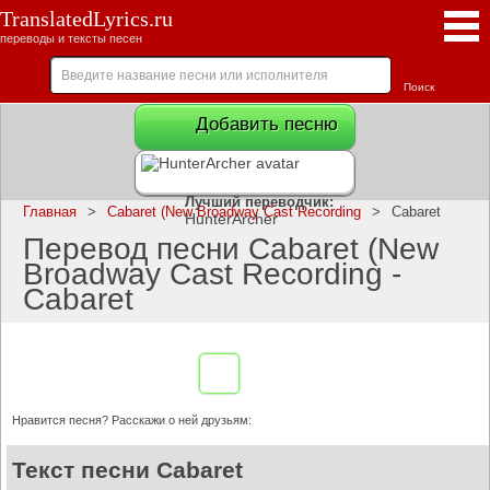
TranslatedLyrics.ru
переводы и тексты песен
Добавить песню
Лучший переводчик:
Главная
>
Cabaret (New Broadway Cast Recording
>
Cabaret
HunterArcher
Перевод песни Cabaret (New
Broadway Cast Recording -
Cabaret
Нравится песня? Расскажи о ней друзьям:
Текст песни Cabaret