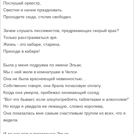
Послушай оркестр,
Свистни и начни праздновать.
Проходите сюда, столик свободен.
Зачем слушать пессимистов, предрекающих скорый крах?
Только расстраиваться зря.
Жизнь - это кабаре, старина,
Приходи в кабаре!
Была у меня подружка по имени Эльзи,
Мы с ней жили в комнатушке в Челси.
Она не была краснеющей невинностью...
Собственно говоря, она брала почасовую оплату.
Когда она умерла, прибежал хихикающий сосед:
"Вот что бывает, если злоупотреблять таблетками и алкоголем!"
Но когда я увидала ее лежащую, словно королева,
Она показалась мне самым счастливым трупом из всех, что я
видела.
И до сих пор я вспоминаю Эльзи.