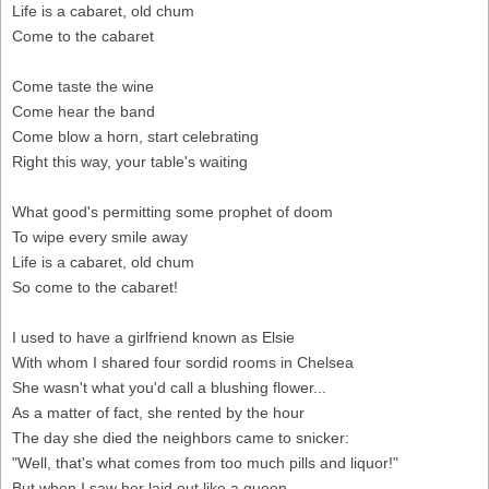
Life is a cabaret, old chum
Come to the cabaret
Come taste thе wine
Come hear thе band
Come blow a horn, start celebrating
Right this way, your table's waiting
What good's permitting some prophet of doom
To wipe every smile away
Life is a cabaret, old chum
So come to the cabaret!
I used to have a girlfriend known as Elsie
With whom I shared four sordid rooms in Chelsea
She wasn't what you'd call a blushing flower...
As a matter of fact, she rented by the hour
The day she died the neighbors came to snicker:
"Well, that's what comes from too much pills and liquor!"
But when I saw her laid out like a queen