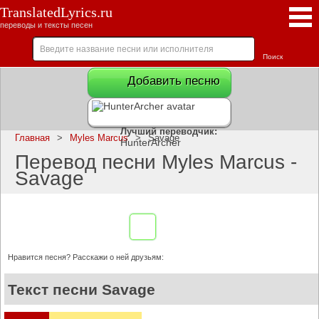
TranslatedLyrics.ru
переводы и тексты песен
Добавить песню
Лучший переводчик:
Главная
>
Myles Marcus
>
Savage
HunterArcher
Перевод песни Myles Marcus -
Savage
Нравится песня? Расскажи о ней друзьям:
Текст песни Savage