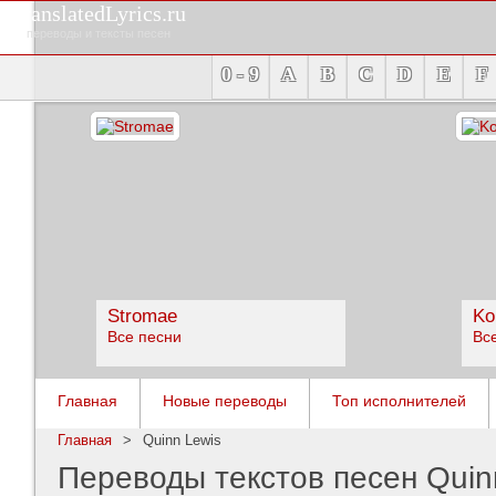
TranslatedLyrics.ru
переводы и тексты песен
0 - 9
A
B
C
D
E
F
Stromae
Ko
Все песни
Вс
Главная
Новые переводы
Топ исполнителей
Главная
>
Quinn Lewis
Переводы текстов песен Quin