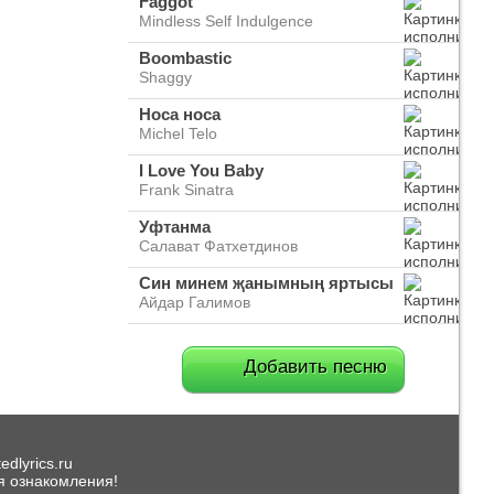
Faggot
Mindless Self Indulgence
Boombastic
Shaggy
Носа носа
Michel Telo
I Love You Baby
Frank Sinatra
Уфтанма
Салават Фатхетдинов
Син минем җанымның яртысы
Айдар Галимов
Добавить песню
dlyrics.ru
я ознакомления!