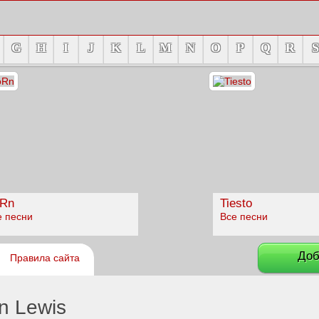
G
H
I
J
K
L
M
N
O
P
Q
R
S
Rn
Tiesto
е песни
Все песни
Доб
Правила сайта
n Lewis