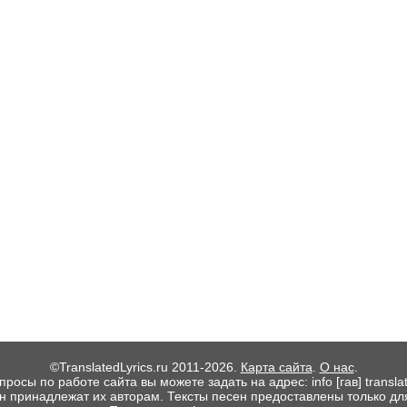
©TranslatedLyrics.ru 2011-2026.
Карта сайта
.
О нас
.
росы по работе сайта вы можете задать на адрес: info [гав] translate
ен принадлежат их авторам. Тексты песен предоставлены только дл