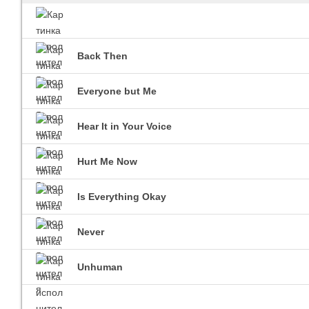
Back Then
Imagine Dragons
Ra
Все песни
Вс
Everyone but Me
Hear It in Your Voice
Hurt Me Now
Is Everything Okay
Blind Guardian
Never
Pit
Все песни
Вс
Unhuman