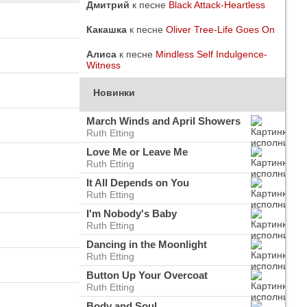
Дмитрий
к песне
Black Attack-Heartless
Какашка
к песне
Oliver Tree-Life Goes On
Алиса
к песне
Mindless Self Indulgence-
Witness
Новинки
March Winds and April Showers
Ruth Etting
Love Me or Leave Me
Ruth Etting
It All Depends on You
Ruth Etting
I'm Nobody's Baby
Ruth Etting
do
ого
Dancing in the Moonlight
Ruth Etting
Button Up Your Overcoat
Ruth Etting
Body and Soul