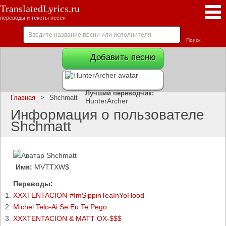
TranslatedLyrics.ru
переводы и тексты песен
Добавить песню
Лучший переводчик:
Главная
>
Shchmatt
HunterArcher
Информация о пользователе
Shchmatt
Имя:
MVTTXW$
Переводы:
XXXTENTACION-#ImSippinTeaInYoHood
Michel Telo-Ai Se Eu Te Pego
XXXTENTACION & MATT OX-$$$