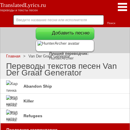
TranslatedLyrics.ru
переводы и тексты песен
Добавить песню
Лучший переводчик:
Главная
>
Van Der Graaf Generator
HunterArcher
Переводы текстов песен Van
Der Graaf Generator
Abandon Ship
Killer
Refugees
Последние комментарии