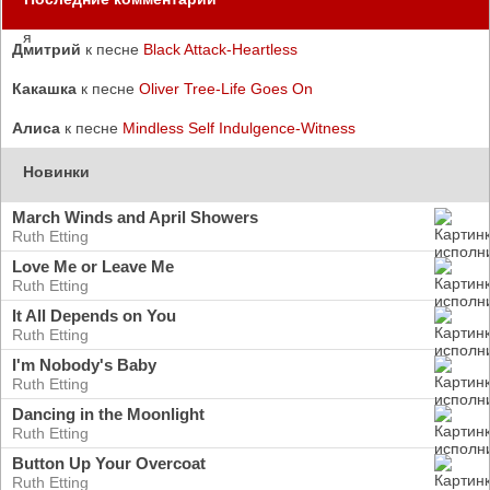
Дмитрий
к песне
Black Attack-Heartless
Какашка
к песне
Oliver Tree-Life Goes On
Алиса
к песне
Mindless Self Indulgence-Witness
Новинки
March Winds and April Showers
Ruth Etting
Love Me or Leave Me
Ruth Etting
It All Depends on You
Ruth Etting
I'm Nobody's Baby
Ruth Etting
Dancing in the Moonlight
Ruth Etting
Button Up Your Overcoat
Ruth Etting