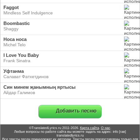
Faggot
Mindless Self Indulgence
Boombastic
Shaggy
Носа носа
Michel Telo
I Love You Baby
Frank Sinatra
Уфтанма
Салават Фатхетдинов
Син минем җанымның яртысы
Айдар Галимов
Добавить песню
©TranslatedLyrics.ru 2011-2026.
Карта сайта
.
О нас
.
Любые вопросы по работе сайта вы можете задать на адрес: info [гав]
translatedlyrics.ru
Все тексты песен принадлежат их авторам. Тексты песен предоставлены только для