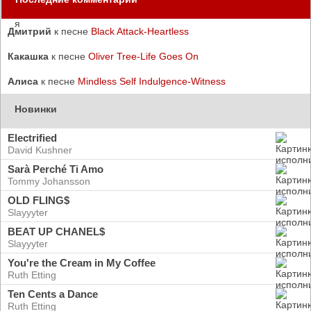
Дмитрий
к песне
Black Attack-Heartless
Какашка
к песне
Oliver Tree-Life Goes On
Алиса
к песне
Mindless Self Indulgence-Witness
Новинки
Electrified
David Kushner
Sarà Perché Ti Amo
Tommy Johansson
OLD FLING$
Slayyyter
BEAT UP CHANEL$
Slayyyter
You're the Cream in My Coffee
Ruth Etting
Ten Cents a Dance
Ruth Etting