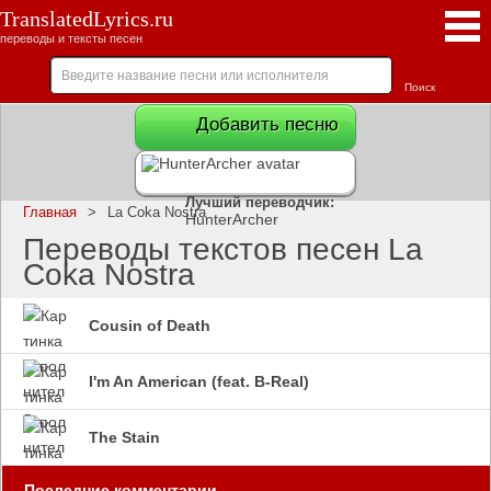
TranslatedLyrics.ru
переводы и тексты песен
Добавить песню
Лучший переводчик:
Главная
>
La Coka Nostra
HunterArcher
Переводы текстов песен La
Coka Nostra
Cousin of Death
I'm An American (feat. B-Real)
The Stain
Последние комментарии