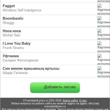
Faggot
Mindless Self Indulgence
Boombastic
Shaggy
Носа носа
Michel Telo
I Love You Baby
Frank Sinatra
Уфтанма
Салават Фатхетдинов
Син минем җанымның яртысы
Айдар Галимов
Добавить песню
©TranslatedLyrics.ru 2011-2026.
Карта сайта
.
О нас
.
Любые вопросы по работе сайта вы можете задать на адрес: info [гав]
translatedlyrics.ru
Все тексты песен принадлежат их авторам. Тексты песен предоставлены только для