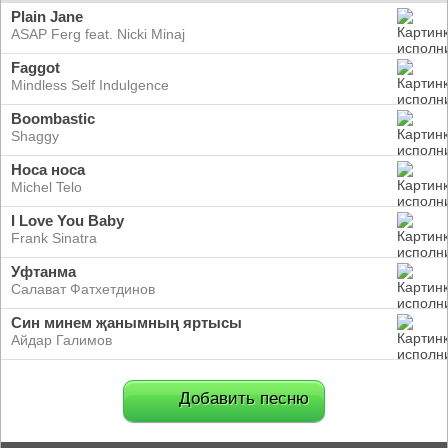
Plain Jane
ASAP Ferg feat. Nicki Minaj
Faggot
Mindless Self Indulgence
Boombastic
Shaggy
Носа носа
Michel Telo
I Love You Baby
Frank Sinatra
Уфтанма
Салават Фатхетдинов
Син минем җанымның яртысы
Айдар Галимов
Добавить песню