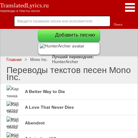
TranslatedLyrics.ru
переводы и тексты песен
Добавить песню
Лучший переводчик:
Главная
>
Mono Inc.
HunterArcher
Переводы текстов песен Mono
Inc.
A Better Way to Die
A Love That Never Dies
Abendrot